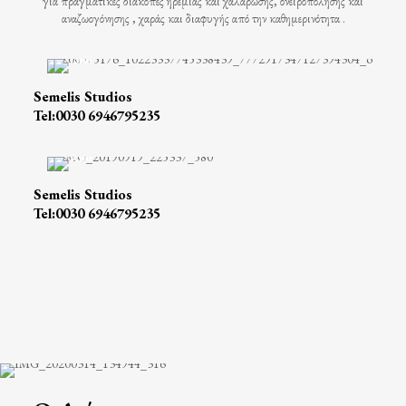
για πραγματικές διακοπές ηρεμίας και χαλάρωσης, ονειροπόλησης και
αναζωογόνησης , χαράς και διαφυγής από την καθημερινότητα .
Semelis Studios
Tel:0030 6946795235
Semelis Studios
Tel:0030 6946795235